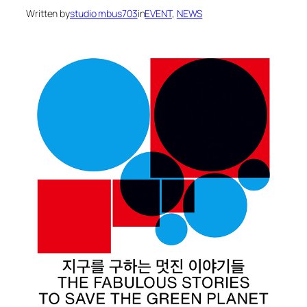
Written by
studio mbus703
in
EVENT
, 
NEWS