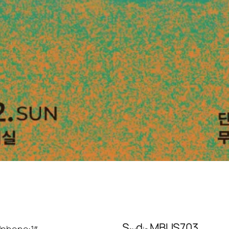
Sₜᵤdᵢₒ MBUS703
|phone:1″