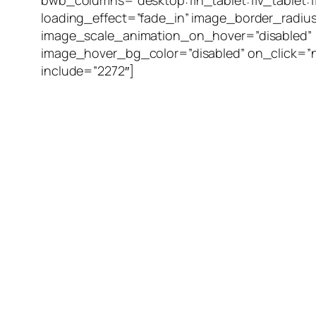
loading_effect=”fade_in” image_border_radiu
image_scale_animation_on_hover=”disabled”
image_hover_bg_color=”disabled” on_click=
include=”2272″]