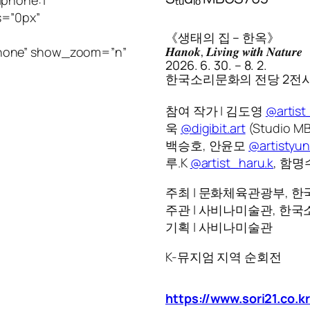
s=”0px”
《생태의 집 – 한옥》
𝑯𝒂𝒏𝒐𝒌, 𝑳𝒊𝒗𝒊𝒏𝒈 𝒘𝒊𝒕𝒉 𝑵𝒂𝒕𝒖𝒓𝒆
”none” show_zoom=”n”
2026. 6. 30. – 8. 2.
한국소리문화의 전당 2전
참여 작가 | 김도영
@artis
욱
@digibit.art
(Studio M
백승호, 안윤모
@artistyu
루.K
@artist_haru.k
, 함명
주최 | 문화체육관광부, 
주관 | 사비나미술관, 한
기획 | 사비나미술관
K-뮤지엄 지역 순회전
https://www.sori21.co.k