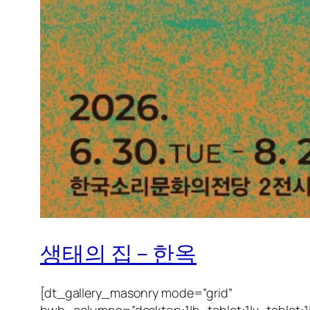
생태의 집 – 한옥
[dt_gallery_masonry mode=”grid”
bwb_columns=”desktop:1|h_tablet:1|v_tablet:1