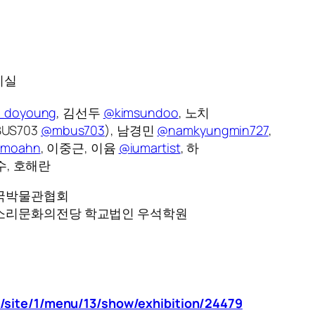
시실
t_doyoung
, 김선두
@kimsundoo
, 노치
BUS703
@mbus703
), 남경민
@namkyungmin727
,
nmoahn
, 이중근, 이윰
@iumartist
, 하
수, 호해란
한국박물관협회
국소리문화의전당 학교법인 우석학원
r/site/1/menu/13/show/exhibition/24479