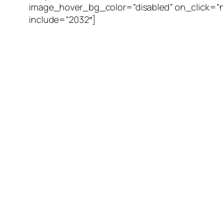
image_hover_bg_color=”disabled” on_click=
include=”2032″]