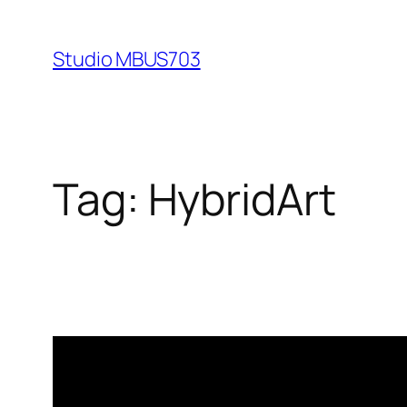
Skip
to
Studio MBUS703
content
Tag:
HybridArt