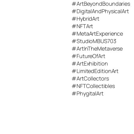
#ArtBeyondBoundaries
#DigitalAndPhysicalArt
#HybridArt
#NFTArt
#MetaArtExperience
#StudioMBUS703
#ArtInTheMetaverse
#FutureOfArt
#ArtExhibition
#LimitedEditionArt
#ArtCollectors
#NFTCollectibles
#PhygitalArt