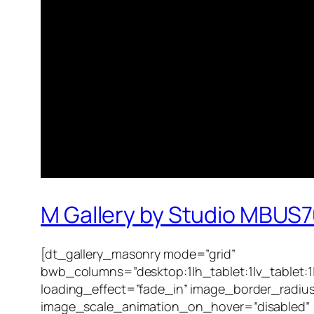
M Gallery by Studio MBUS
[dt_gallery_masonry mode=”grid”
bwb_columns=”desktop:1|h_tablet:1|v_tablet:1
loading_effect=”fade_in” image_border_radiu
image_scale_animation_on_hover=”disabled”