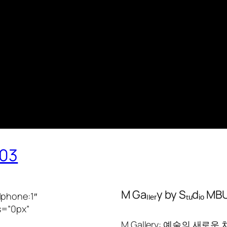
703
M Gaₗₗₑᵣy by Sₜᵤdᵢₒ M
|phone:1″
s=”0px”
M Gallery: 예술의 새로운