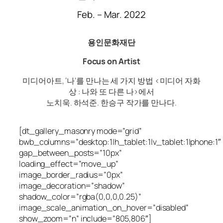
Feb. – Mar. 2022
용인문화재단
Focus on Artist
미디어아트, ‘나’를 만나는 세 가지 방법 <미디어 자화
상 : 나와 또 다른 나>에서
노치욱. 하석준. 한승구 작가를 만나다.
[dt_gallery_masonry mode=”grid”
bwb_columns=”desktop:1|h_tablet:1|v_tablet:1|phone:1″
gap_between_posts=”10px”
loading_effect=”move_up”
image_border_radius=”0px”
image_decoration=”shadow”
shadow_color=”rgba(0,0,0,0.25)”
image_scale_animation_on_hover=”disabled”
show_zoom=”n” include=”805,806″]