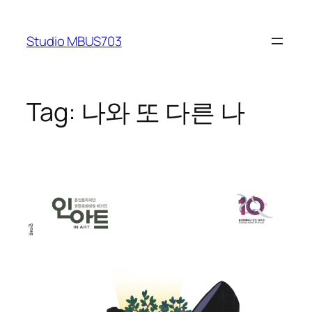
Skip
to
Studio MBUS703
content
Tag:
나와 또 다른 나